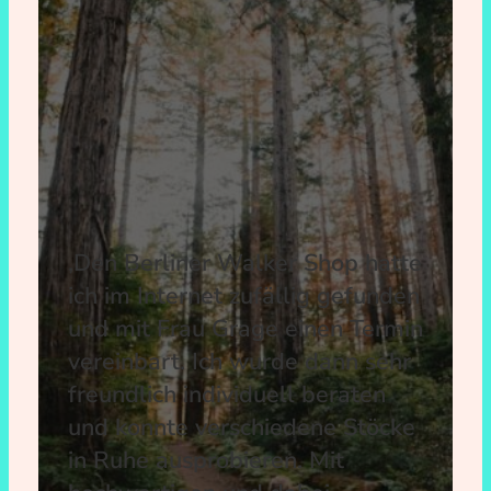
‚Den Berliner Walker Shop hatte
ich im Internet zufällig gefunden
und mit Frau Grage einen Termin
vereinbart. Ich wurde dann sehr
freundlich individuell beraten
und konnte verschiedene Stöcke
in Ruhe ausprobieren. Mit