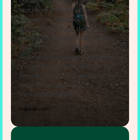
hochwertigen und dabei
trotzdem preisgünstigen
Stöcken m. Zubehör habe ich
mich glücklich auf den langen
Heimweg begeben. Bei ersten
Touren hat sich die neue
Ausrüstung schon gut bewährt.
Vielen Dank nochmals und viel
Freude und Erfolg weiterhin bei
Ihrer Beratungs- und
Verkaufstätigkeit..‘
mappde.com